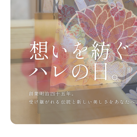
想いを紡ぐ
ハレの日。
創業明治四十五年。
受け継がれる伝統と新しい美しさをあなたへ